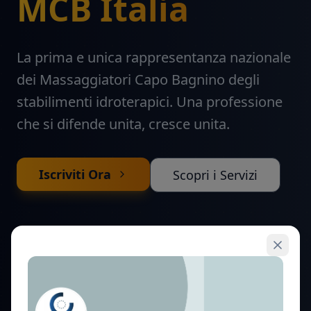
MCB Italia
La prima e unica rappresentanza nazionale
dei Massaggiatori Capo Bagnino degli
stabilimenti idroterapici. Una professione
che si difende unita, cresce unita.
Iscriviti Ora
Scopri i Servizi
NUOVO NUMERO — LUGLIO/AGOSTO 2026
Idrocolonterapia: benessere per gli anziani e
non solo
ND, Natura Docet → Leggi ora