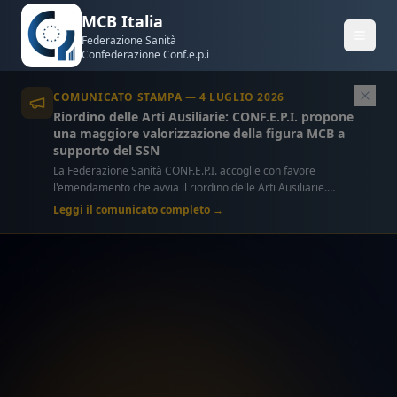
MCB Italia
Federazione Sanità
Confederazione Conf.e.p.i
COMUNICATO STAMPA — 4 LUGLIO 2026
Riordino delle Arti Ausiliarie: CONF.E.P.I. propone
una maggiore valorizzazione della figura MCB a
supporto del SSN
La Federazione Sanità CONF.E.P.I. accoglie con favore
l'emendamento che avvia il riordino delle Arti Ausiliarie.
L'Italia dispone già di circa 20.000 professionisti MCB: una
Leggi il comunicato completo →
risorsa qualificata e immediatamente impiegabile a supporto
dell'assistenza sanitaria.