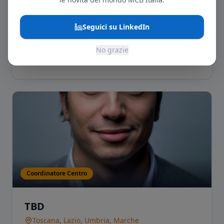
Seguici su LinkedIn
TBD
Veneto, Friuli-Venezia Giulia, Trentino-Alto Adige,
No grazie
Emilia-Romagna
Coordinatore Centro
TBD
Toscana, Lazio, Umbria, Marche