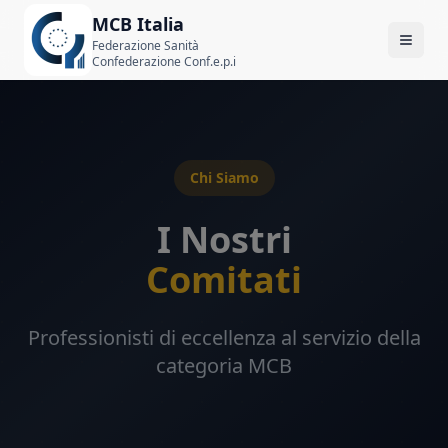
MCB Italia
Federazione Sanità
Confederazione Conf.e.p.i
Chi Siamo
I Nostri
Comitati
Professionisti di eccellenza al servizio della
categoria MCB